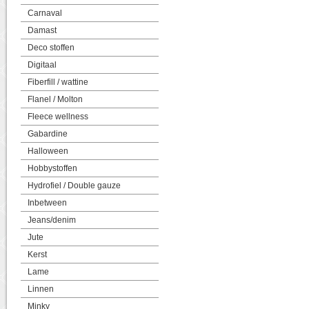
Carnaval
Damast
Deco stoffen
Digitaal
Fiberfill / wattine
Flanel / Molton
Fleece wellness
Gabardine
Halloween
Hobbystoffen
Hydrofiel / Double gauze
Inbetween
Jeans/denim
Jute
Kerst
Lame
Linnen
Minky