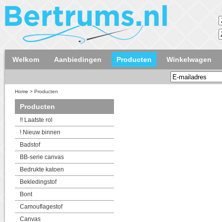
Welkom
Aanbiedingen
Producten
Winkelwagen
Home
>
Producten
Producten
!! Laatste rol
! Nieuw binnen
Badstof
BB-serie canvas
Bedrukte katoen
Bekledingstof
Bont
Camouflagestof
Canvas