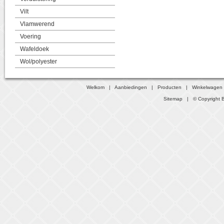
Vilt
Vlamwerend
Voering
Wafeldoek
Wol/polyester
Welkom
|
Aanbiedingen
|
Producten
|
Winkelwagen
Sitemap
| © Copyright B