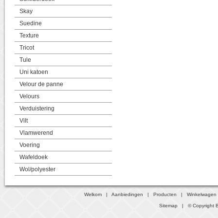
Skay
Suedine
Texture
Tricot
Tule
Uni katoen
Velour de panne
Velours
Verduistering
Vilt
Vlamwerend
Voering
Wafeldoek
Wol/polyester
Welkom
|
Aanbiedingen
|
Producten
|
Winkelwagen
Sitemap
| © Copyright B