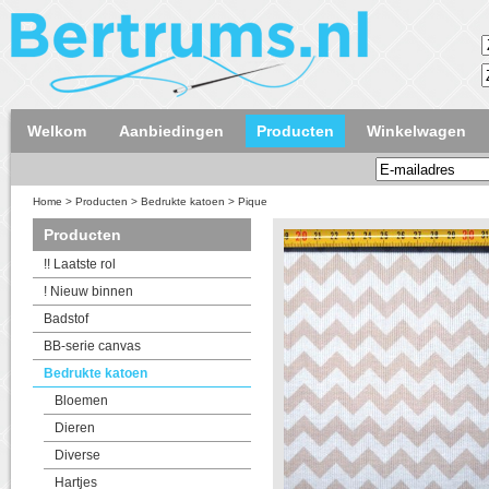
Welkom
Aanbiedingen
Producten
Winkelwagen
Home
>
Producten
>
Bedrukte katoen
>
Pique
Producten
!! Laatste rol
! Nieuw binnen
Badstof
BB-serie canvas
Bedrukte katoen
Bloemen
Dieren
Diverse
Hartjes