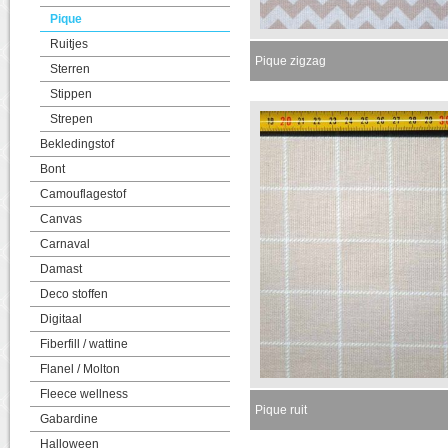
Pique
Ruitjes
Pique zigzag
Sterren
Stippen
Strepen
Bekledingstof
Bont
Camouflagestof
Canvas
Carnaval
Damast
Deco stoffen
Digitaal
Fiberfill / wattine
Flanel / Molton
Fleece wellness
Pique ruit
Gabardine
Halloween