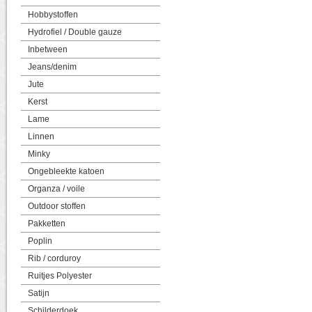
Hobbystoffen
Hydrofiel / Double gauze
Inbetween
Jeans/denim
Jute
Kerst
Lame
Linnen
Minky
Ongebleekte katoen
Organza / voile
Outdoor stoffen
Pakketten
Poplin
Rib / corduroy
Ruitjes Polyester
Satijn
Schilderdoek