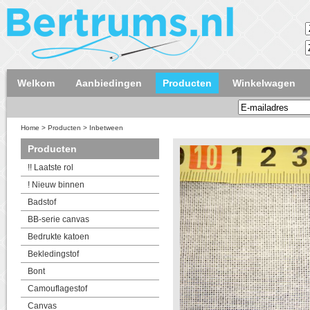
Welkom
Aanbiedingen
Producten
Winkelwagen
Home
>
Producten
>
Inbetween
Producten
!! Laatste rol
! Nieuw binnen
Badstof
BB-serie canvas
Bedrukte katoen
Bekledingstof
Bont
Camouflagestof
Canvas