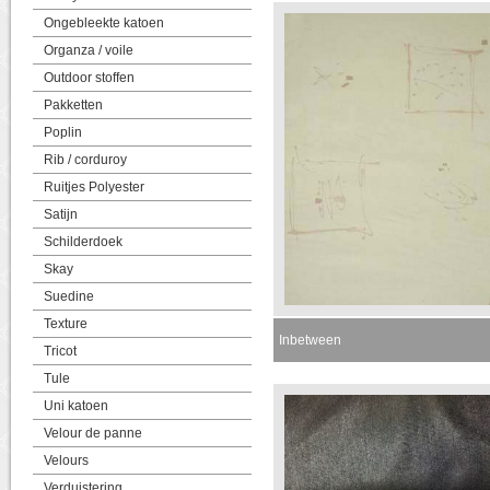
Ongebleekte katoen
Organza / voile
Outdoor stoffen
Pakketten
Poplin
Rib / corduroy
Ruitjes Polyester
Satijn
Schilderdoek
Skay
Suedine
Texture
Inbetween
Tricot
Tule
Uni katoen
Velour de panne
Velours
Verduistering