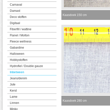
Carnaval
Damast
Kaasdoek 150 cm
Deco stoffen
Digitaal
Fiberfill / wattine
Flanel / Molton
Fleece wellness
Gabardine
Halloween
Hobbystoffen
Hydrofiel / Double gauze
Inbetween
Jeans/denim
Jute
Kerst
Lame
Kaasdoek 280 cm
Linnen
Minky