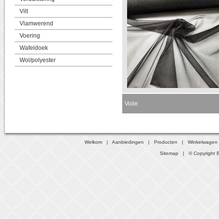
Vilt
Vlamwerend
Voering
Wafeldoek
Wol/polyester
Voile
Welkom
|
Aanbiedingen
|
Producten
|
Winkelwagen
Sitemap
| © Copyright B