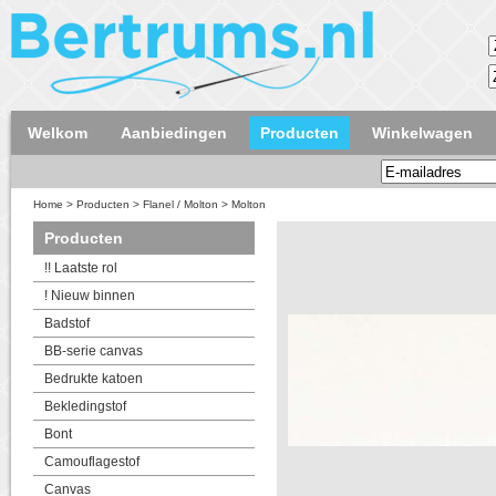
Welkom
Aanbiedingen
Producten
Winkelwagen
Home
>
Producten
>
Flanel / Molton
>
Molton
Producten
!! Laatste rol
! Nieuw binnen
Badstof
BB-serie canvas
Bedrukte katoen
Bekledingstof
Bont
Camouflagestof
Canvas