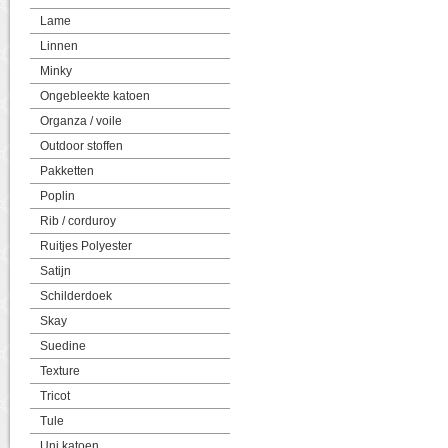
Lame
Linnen
Minky
Ongebleekte katoen
Organza / voile
Outdoor stoffen
Pakketten
Poplin
Rib / corduroy
Ruitjes Polyester
Satijn
Schilderdoek
Skay
Suedine
Texture
Tricot
Tule
Uni katoen