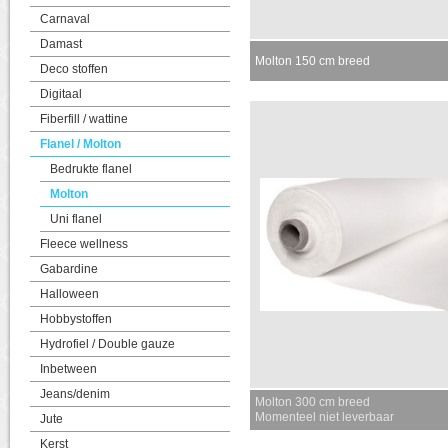
Carnaval
Damast
Molton 150 cm breed
Deco stoffen
Digitaal
Fiberfill / wattine
Flanel / Molton
Bedrukte flanel
Molton
Uni flanel
Fleece wellness
Gabardine
Halloween
Hobbystoffen
Hydrofiel / Double gauze
Inbetween
Jeans/denim
Molton 300 cm breed
Momenteel niet leverbaar
Jute
Kerst