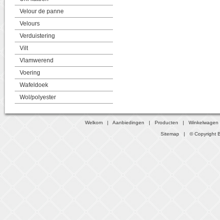
Velour de panne
Velours
Verduistering
Vilt
Vlamwerend
Voering
Wafeldoek
Wol/polyester
Welkom
|
Aanbiedingen
|
Producten
|
Winkelwagen
Sitemap
| © Copyright B