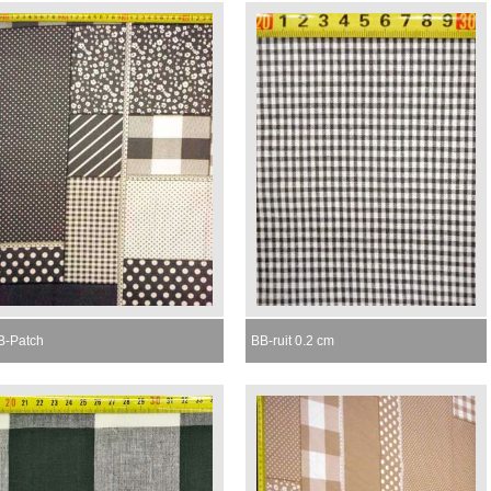
B-Patch
BB-ruit 0.2 cm
omenteel niet leverbaar
Momenteel niet leverbaar