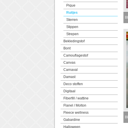
Pique
Ruitjes
BB
Sterren
Stippen
Strepen
Bekledingstof
Bont
Camouflagestof
Canvas
Carnaval
Damast
Deco stoffen
Digitaal
Fiberfill / wattine
Flanel / Molton
Fleece wellness
BB
Gabardine
M
Halloween