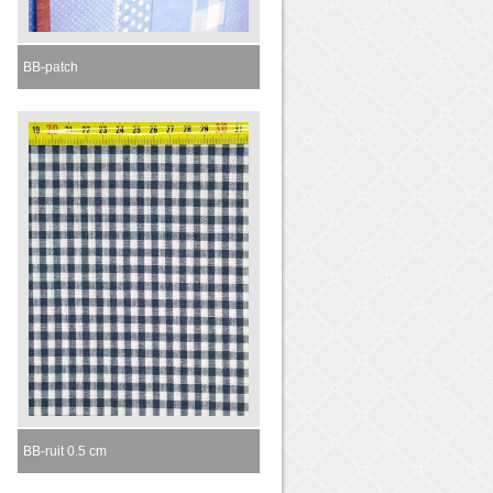
BB-patch
Momenteel niet leverbaar
BB-ruit 0.5 cm
Momenteel niet leverbaar