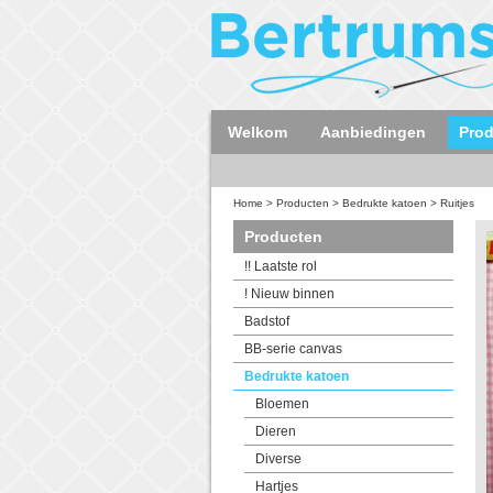
Welkom
Aanbiedingen
Pro
Home
>
Producten
>
Bedrukte katoen
>
Ruitjes
Producten
!! Laatste rol
! Nieuw binnen
Badstof
BB-serie canvas
Bedrukte katoen
Bloemen
Dieren
Diverse
Hartjes