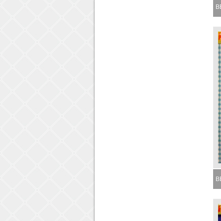
BB
M
BB
M