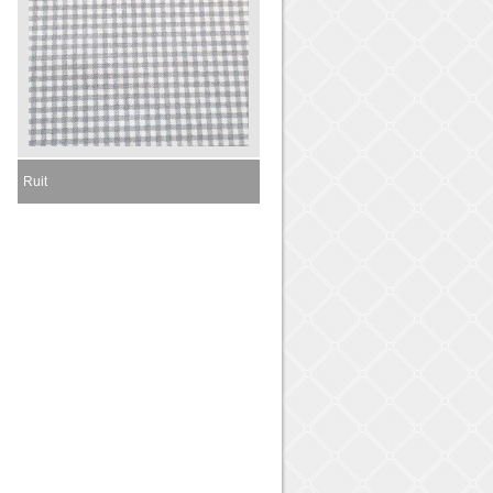
Ruit
Momenteel niet leverbaar