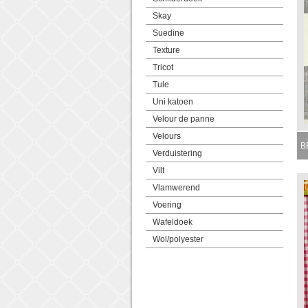
Skay
Suedine
Texture
Tricot
Tule
Uni katoen
Velour de panne
Velours
BB
Verduistering
M
Vilt
Vlamwerend
Voering
Wafeldoek
Wol/polyester