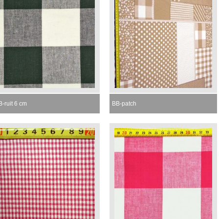
-ruit 6 cm
BB-patch
omenteel niet leverbaar
Momenteel niet leverbaar