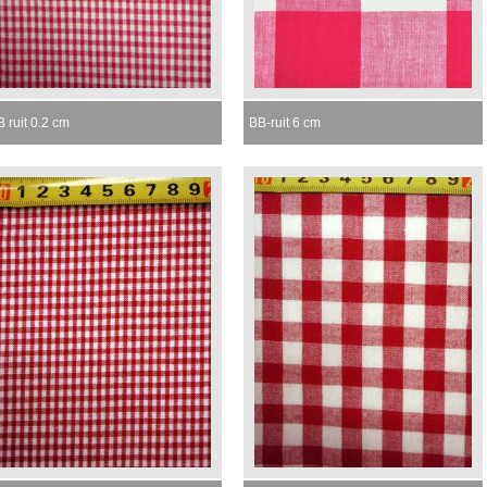
 ruit 0.2 cm
BB-ruit 6 cm
omenteel niet leverbaar
Momenteel niet leverbaar