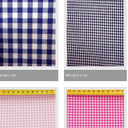
-ruit 1 cm
BB-ruit 0.2 cm
omenteel niet leverbaar
Momenteel niet leverbaar