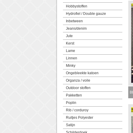
Hobbystoffen
Hydrofiel / Double gauze
Inbetween
Jeans/denim
Jute
Kerst
Lame
Linnen
Minky
Ongebleekte katoen
Organza / voile
Outdoor stoffen
B
Pakketten
M
Poplin
Rib / corduroy
Ruitjes Polyester
Satijn
Schilderdoek