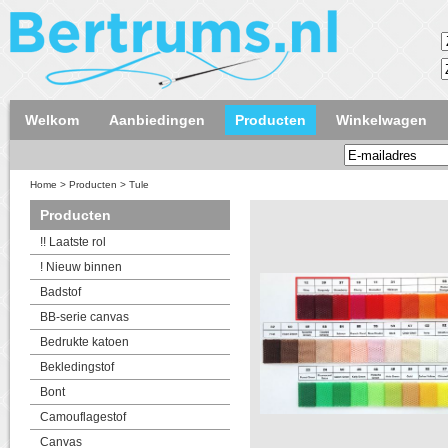
Welkom
Aanbiedingen
Producten
Winkelwagen
Home
>
Producten
>
Tule
Producten
!! Laatste rol
! Nieuw binnen
Badstof
BB-serie canvas
Bedrukte katoen
Bekledingstof
Bont
Camouflagestof
Canvas