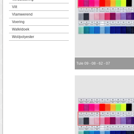
Vilt
Vlamwerend
Voering
Wafeldoek
Wol/polyester
Tule 09 - 08 - 62 - 07