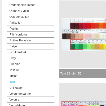
Ongebleekte katoen
Organza / voile
Outdoor stoffen
Pakketten
Poplin
Rib / corduroy
Ruitjes Polyester
Satijn
Schilderdoek
Skay
Suedine
Texture
Tule 23 - 24 - 50
Tricot
Tule
Uni katoen
Velour de panne
Velours
Verduistering