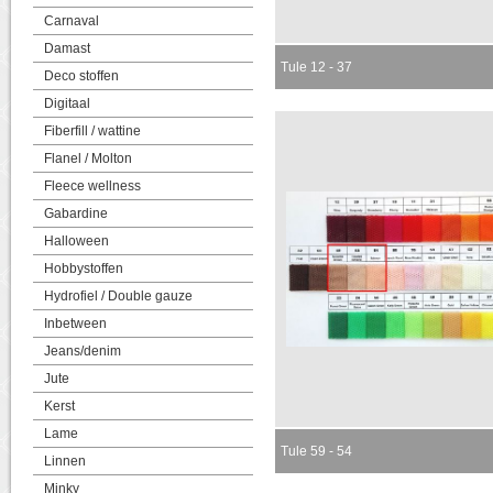
Carnaval
Damast
Tule 12 - 37
Deco stoffen
Digitaal
Fiberfill / wattine
Flanel / Molton
Fleece wellness
Gabardine
Halloween
Hobbystoffen
Hydrofiel / Double gauze
Inbetween
Jeans/denim
Jute
Kerst
Lame
Tule 59 - 54
Linnen
Minky