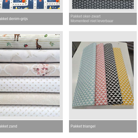
Pakket oker-zwart
akket denim-grijs
Momenteel niet leverbaar
akket zand
Pakket triangel
omenteel niet leverbaar
Momenteel niet leverbaar