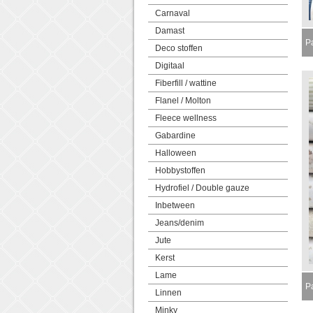
Carnaval
Damast
P
Deco stoffen
Digitaal
Fiberfill / wattine
Flanel / Molton
Fleece wellness
Gabardine
Halloween
Hobbystoffen
Hydrofiel / Double gauze
Inbetween
Jeans/denim
Jute
Kerst
Lame
P
Linnen
M
Minky