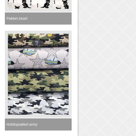
Pakket zwart
Momenteel niet leverbaar
Hobbypakket army
Momenteel niet leverbaar