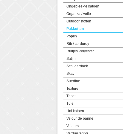
Ongebleekte katoen
Organza / voile
Outdoor stoffen
Pakketten
Poplin
Rib / corduroy
Ruitjes Polyester
Satijn
Schilderdoek
Skay
Suedine
Texture
Tricot
Tule
Uni katoen
Velour de panne
Velours
Verduistering