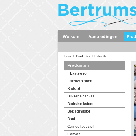
Welkom
Aanbiedingen
Pro
Home
>
Producten
>
Pakketten
Producten
!! Laatste rol
! Nieuw binnen
Badstof
BB-serie canvas
Bedrukte katoen
Bekledingstof
Bont
Camouflagestof
Canvas