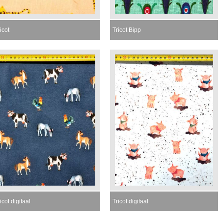
icot
Tricot Bipp
icot digitaal
Tricot digitaal