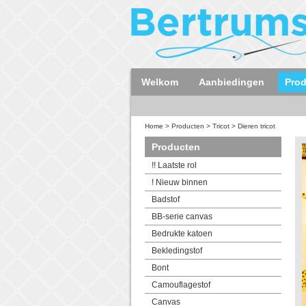
Welkom
Aanbiedingen
Pro
Home
>
Producten
>
Tricot
>
Dieren tricot
Producten
!! Laatste rol
! Nieuw binnen
Badstof
BB-serie canvas
Bedrukte katoen
Bekledingstof
Bont
Camouflagestof
Canvas