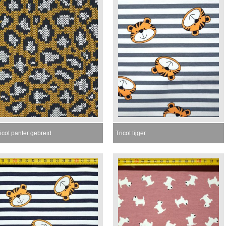
icot panter gebreid
Tricot tijger