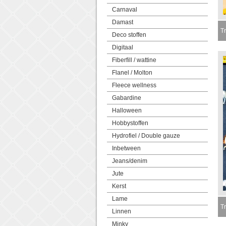
Carnaval
Damast
Tr
Deco stoffen
Digitaal
Fiberfill / wattine
Flanel / Molton
Fleece wellness
Gabardine
Halloween
Hobbystoffen
Hydrofiel / Double gauze
Inbetween
Jeans/denim
Jute
Kerst
Lame
Tr
Linnen
Minky