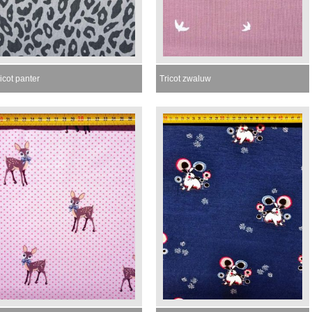
icot panter
Tricot zwaluw