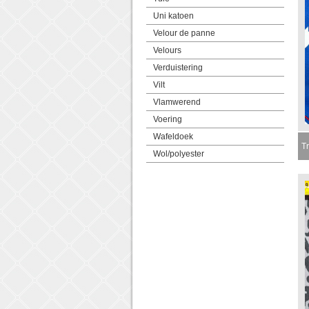
Uni katoen
Velour de panne
Velours
Verduistering
Vilt
Vlamwerend
Voering
Wafeldoek
Tr
Wol/polyester