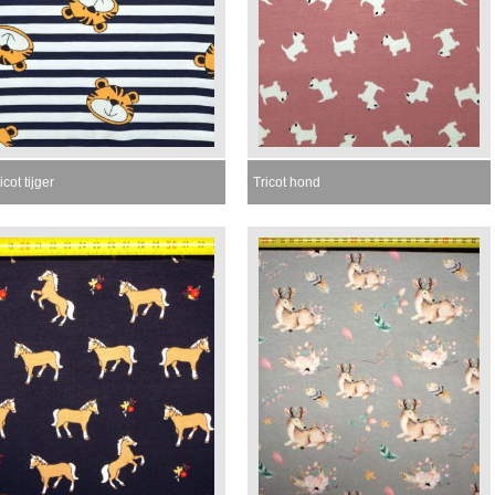
icot tijger
Tricot hond