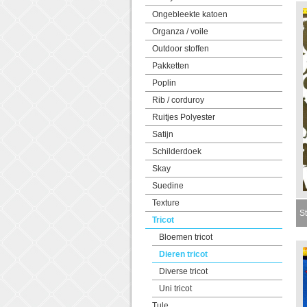
Ongebleekte katoen
Organza / voile
Outdoor stoffen
Pakketten
Poplin
Rib / corduroy
Ruitjes Polyester
Satijn
Schilderdoek
Skay
Suedine
Texture
St
Tricot
Bloemen tricot
Dieren tricot
Diverse tricot
Uni tricot
Tule