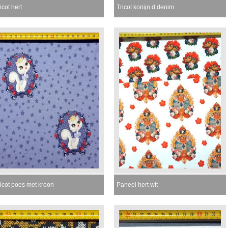
icot hert
Tricot konijn d.denim
ricot poes met kroon
Paneel hert wit