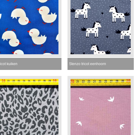
icot kuiken
Stenzo tricot eenhoorn