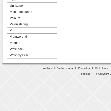
Uni katoen
Velour de panne
Velours
Verduistering
Vilt
Vlamwerend
Voering
Wafeldoek
Wol/polyester
Welkom
|
Aanbiedingen
|
Producten
|
Winkelwagen
Sitemap
| © Copyright B