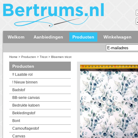
Welkom
Aanbiedingen
Producten
Winkelwagen
Home
>
Producten
>
Tricot
>
Bloemen tricot
Producten
!! Laatste rol
! Nieuw binnen
Badstof
BB-serie canvas
Bedrukte katoen
Bekledingstof
Bont
Camouflagestof
Canvas