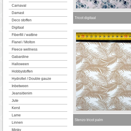
Carnaval
Damast
Tricot digitaal
Deco stoffen
Digitaal
Fiberfill / wattine
Flanel / Molton
Fleece wellness
Gabardine
Halloween
Hobbystoffen
Hydrofiel / Double gauze
Inbetween
Jeans/denim
Jute
Kerst
Lame
Stenzo tricot palm
Linnen
Minky