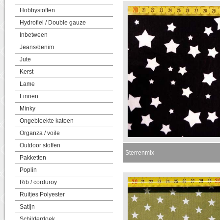
Hobbystoffen
Hydrofiel / Double gauze
Inbetween
Jeans/denim
Jute
Kerst
Lame
Linnen
Minky
Ongebleekte katoen
Organza / voile
Outdoor stoffen
Sterrenmix
Pakketten
Poplin
Rib / corduroy
Ruitjes Polyester
Satijn
Schilderdoek