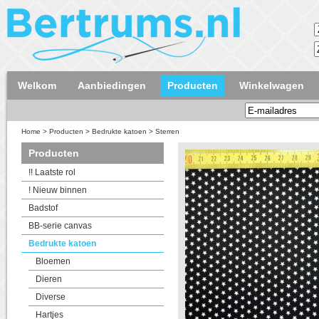
Welkom
Aanbiedingen
Producten
Winkelwagen
Home
>
Producten
>
Bedrukte katoen
>
Sterren
Producten
!! Laatste rol
! Nieuw binnen
Badstof
BB-serie canvas
Bedrukte katoen
Bloemen
Dieren
Diverse
Hartjes