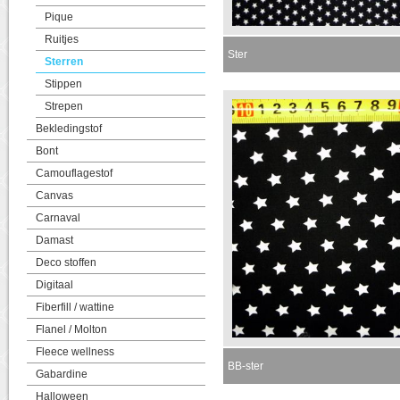
Pique
Ruitjes
Ster
Sterren
Stippen
Strepen
Bekledingstof
Bont
Camouflagestof
Canvas
Carnaval
Damast
Deco stoffen
Digitaal
Fiberfill / wattine
Flanel / Molton
Fleece wellness
BB-ster
Gabardine
Halloween