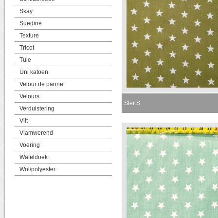
Skay
Suedine
Texture
Tricot
Tule
Uni katoen
Velour de panne
Velours
Ster S
Verduistering
Vilt
Vlamwerend
Voering
Wafeldoek
Wol/polyester