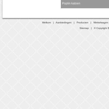
Poplin katoen
Momenteel niet leverbaar
Welkom
|
Aanbiedingen
|
Producten
|
Winkelwagen
Sitemap
| © Copyright B