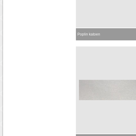
Poplin katoen
Momenteel niet leverbaar