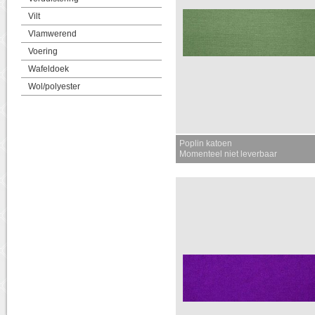
Vilt
Vlamwerend
Voering
Wafeldoek
Wol/polyester
Poplin katoen
Momenteel niet leverbaar