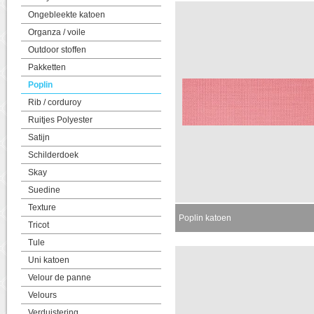
Ongebleekte katoen
Organza / voile
Outdoor stoffen
Pakketten
Poplin
Rib / corduroy
Ruitjes Polyester
Satijn
Schilderdoek
Skay
Suedine
Texture
Poplin katoen
Tricot
Tule
Uni katoen
Velour de panne
Velours
Verduistering