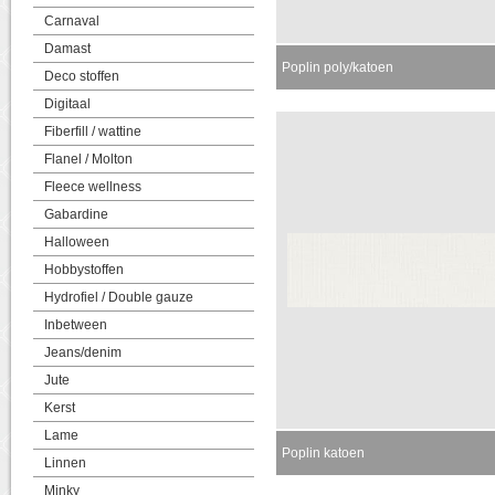
Carnaval
Damast
Poplin poly/katoen
Deco stoffen
Digitaal
Fiberfill / wattine
Flanel / Molton
Fleece wellness
Gabardine
Halloween
Hobbystoffen
Hydrofiel / Double gauze
Inbetween
Jeans/denim
Jute
Kerst
Lame
Poplin katoen
Linnen
Minky