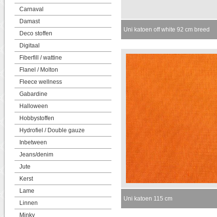
Carnaval
Damast
Uni katoen off white 92 cm breed
Deco stoffen
Digitaal
Fiberfill / wattine
Flanel / Molton
Fleece wellness
Gabardine
Halloween
Hobbystoffen
Hydrofiel / Double gauze
Inbetween
Jeans/denim
Jute
Kerst
Lame
Uni katoen 115 cm
Linnen
Minky