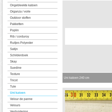
Ongebleekte katoen
Organza / voile
Outdoor stoffen
Pakketten
Poplin
Rib / corduroy
Ruitjes Polyester
Satijn
Schilderdoek
Skay
Suedine
Texture
Uni katoen 240 cm
Tricot
Tule
Uni katoen
Velour de panne
Velours
Verduistering