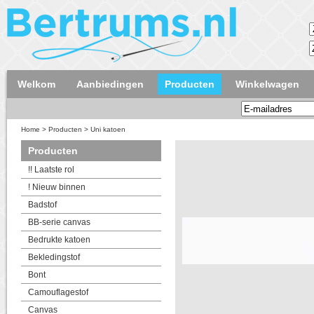
Welkom
Aanbiedingen
Producten
Winkelwagen
Home
>
Producten
>
Uni katoen
Producten
!! Laatste rol
! Nieuw binnen
Badstof
BB-serie canvas
Bedrukte katoen
Bekledingstof
Bont
Camouflagestof
Canvas