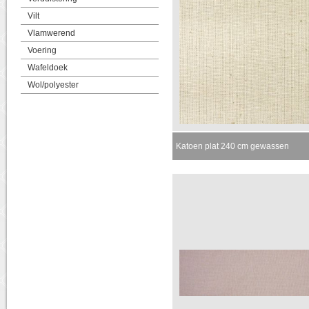
Vilt
Vlamwerend
Voering
Wafeldoek
Wol/polyester
Katoen plat 240 cm gewassen