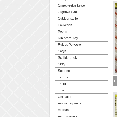
Ongebleekte katoen
Organza / voile
Outdoor stoffen
Pakketten
Poplin
Rib / corduroy
Ruitjes Polyester
Satijn
Schilderdoek
Skay
Suedine
Texture
L
Tricot
Tule
Uni katoen
Velour de panne
Velours
Verduistering