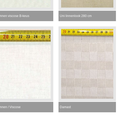
innen viscose B-keus
Uni linnenlook 280 cm
innen / Viscose
Damast