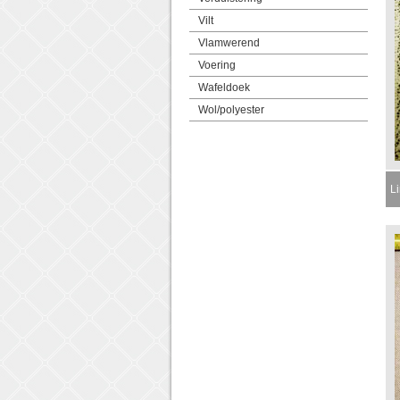
Vilt
Vlamwerend
Voering
Wafeldoek
Wol/polyester
L