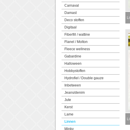
Carnaval
Damast
L
Deco stoffen
Digitaal
Fiberfill / wattine
Flanel / Molton
Fleece wellness
Gabardine
Halloween
Hobbystoffen
Hydrofiel / Double gauze
Inbetween
Jeans/denim
Jute
Kerst
Lame
L
Linnen
Minky