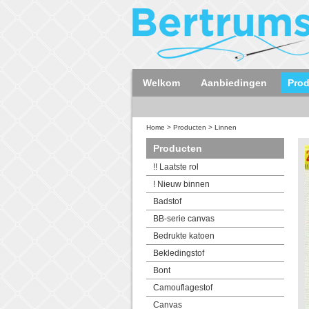
Welkom
Aanbiedingen
Pro
Home
>
Producten
>
Linnen
Producten
!! Laatste rol
! Nieuw binnen
Badstof
BB-serie canvas
Bedrukte katoen
Bekledingstof
Bont
Camouflagestof
Canvas