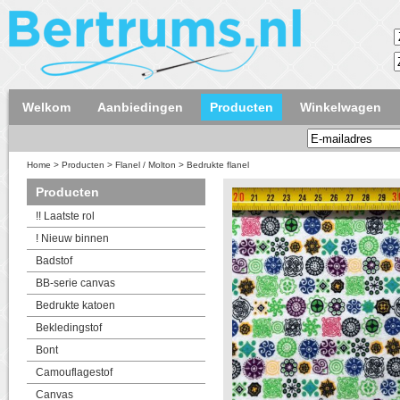
Welkom
Aanbiedingen
Producten
Winkelwagen
Home
>
Producten
>
Flanel / Molton
>
Bedrukte flanel
Producten
!! Laatste rol
! Nieuw binnen
Badstof
BB-serie canvas
Bedrukte katoen
Bekledingstof
Bont
Camouflagestof
Canvas