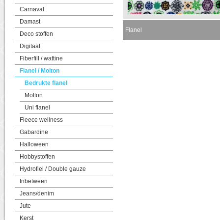
Carnaval
Damast
Flanel
Deco stoffen
Digitaal
Fiberfill / wattine
Flanel / Molton
Bedrukte flanel
Molton
Uni flanel
Fleece wellness
Gabardine
Halloween
Hobbystoffen
Hydrofiel / Double gauze
Inbetween
Jeans/denim
Jute
Kerst