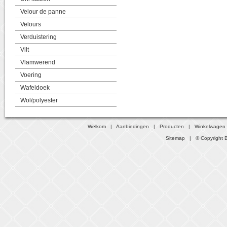
Velour de panne
Velours
Verduistering
Vilt
Vlamwerend
Voering
Wafeldoek
Wol/polyester
Welkom
|
Aanbiedingen
|
Producten
|
Winkelwagen
Sitemap
| © Copyright B