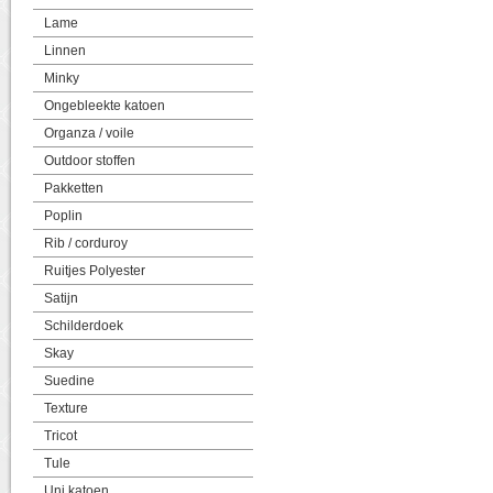
Lame
Linnen
Minky
Ongebleekte katoen
Organza / voile
Outdoor stoffen
Pakketten
Poplin
Rib / corduroy
Ruitjes Polyester
Satijn
Schilderdoek
Skay
Suedine
Texture
Tricot
Tule
Uni katoen