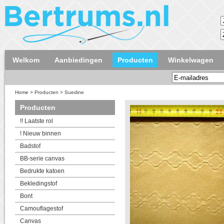
Welkom
Aanbiedingen
Producten
Winkelwagen
Home
>
Producten
>
Suedine
Producten
!! Laatste rol
! Nieuw binnen
Badstof
BB-serie canvas
Bedrukte katoen
Bekledingstof
Bont
Camouflagestof
Canvas