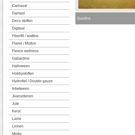
Carnaval
Damast
Suedine
Deco stoffen
Digitaal
Fiberfill / wattine
Flanel / Molton
Fleece wellness
Gabardine
Halloween
Hobbystoffen
Hydrofiel / Double gauze
Inbetween
Jeans/denim
Jute
Kerst
Lame
Linnen
Minky