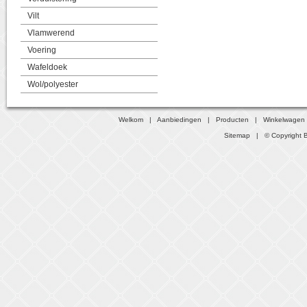
Vilt
Vlamwerend
Voering
Wafeldoek
Wol/polyester
Welkom
|
Aanbiedingen
|
Producten
|
Winkelwagen
Sitemap
| © Copyright B