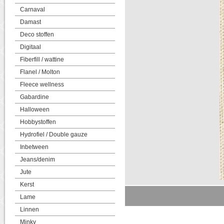
Carnaval
Damast
Deco stoffen
Digitaal
Fiberfill / wattine
Flanel / Molton
Fleece wellness
Gabardine
Halloween
Hobbystoffen
Hydrofiel / Double gauze
Inbetween
Jeans/denim
Jute
Kerst
Lame
Linnen
Minky