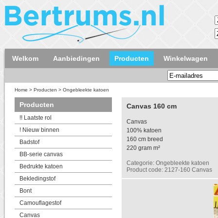
Welkom
Aanbiedingen
Producten
Winkelwagen
Home
>
Producten
>
Ongebleekte katoen
Producten
Canvas 160 cm
!! Laatste rol
Canvas
! Nieuw binnen
100% katoen
160 cm breed
Badstof
220 gram m²
BB-serie canvas
Categorie: Ongebleekte katoen
Bedrukte katoen
Product code: 2127-160 Canvas
Bekledingstof
Bont
Camouflagestof
Canvas