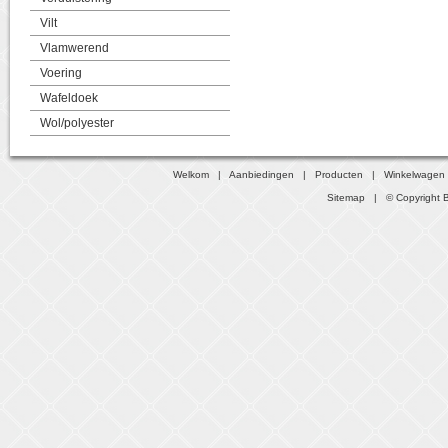
Vilt
Vlamwerend
Voering
Wafeldoek
Wol/polyester
Welkom
|
Aanbiedingen
|
Producten
|
Winkelwagen
Sitemap
| © Copyright B