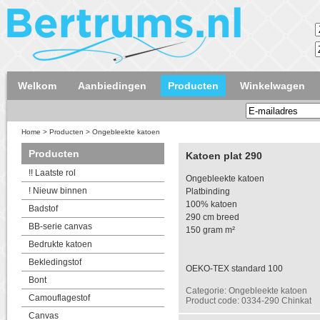
Welkom
Aanbiedingen
Producten
Winkelwagen
Home
>
Producten
>
Ongebleekte katoen
Producten
Katoen plat 290
!! Laatste rol
Ongebleekte katoen
! Nieuw binnen
Platbinding
100% katoen
Badstof
290 cm breed
BB-serie canvas
150 gram m²
Bedrukte katoen
Bekledingstof
OEKO-TEX standard 100
Bont
Categorie: Ongebleekte katoen
Camouflagestof
Product code: 0334-290 Chinkat
Canvas