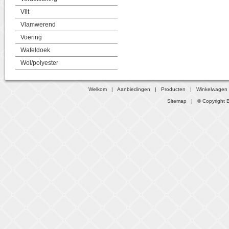
Vilt
Vlamwerend
Voering
Wafeldoek
Wol/polyester
Welkom
|
Aanbiedingen
|
Producten
|
Winkelwagen
Sitemap
| © Copyright B