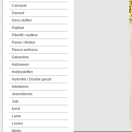
Carnaval
Damast
Deco stoffen
Digitaal
Fiberfill / wattine
Flanel / Molton
Fleece wellness
Gabardine
Halloween
Hobbystoffen
Hydrofiel / Double gauze
Inbetween
Jeans/denim
Jute
Kerst
Lame
Linnen
Minky