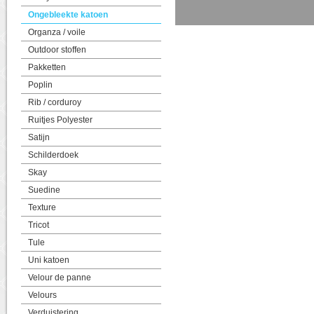
Ongebleekte katoen
Organza / voile
Outdoor stoffen
Pakketten
Poplin
Rib / corduroy
Ruitjes Polyester
Satijn
Schilderdoek
Skay
Suedine
Texture
Tricot
Tule
Uni katoen
Velour de panne
Velours
Verduistering