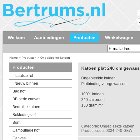
Welkom
Aanbiedingen
Producten
Winkelwagen
Home
>
Producten
>
Ongebleekte katoen
Producten
Katoen plat 240 cm gewas
!! Laatste rol
Ongebleekte katoen
! Nieuw binnen
Platbinding voorgewassen
Badstof
100% katoen
BB-serie canvas
240 cm breed
150 gram m²
Bedrukte katoen
Bekledingstof
Bont
Categorie: Ongebleekte katoen
Camouflagestof
Product code: 0334-240-GEW
Canvas