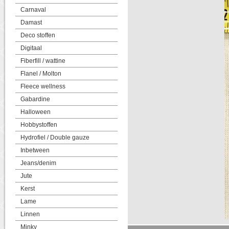
Carnaval
Damast
Deco stoffen
Digitaal
Fiberfill / wattine
Flanel / Molton
Fleece wellness
Gabardine
Halloween
Hobbystoffen
Hydrofiel / Double gauze
Inbetween
Jeans/denim
Jute
Kerst
Lame
Linnen
Minky