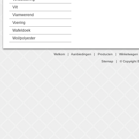
Vilt
Vlamwerend
Voering
Wafeldoek
Wol/polyester
Welkom
|
Aanbiedingen
|
Producten
|
Winkelwagen
Sitemap
| © Copyright B